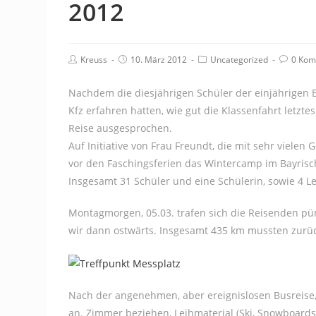
2012
Beitrags-
Beitrag
Beitrags-
Beitrag
Kreuss
10. März 2012
Uncategorized
0 Kom
Autor:
veröffentlicht:
Kategorie:
Kommen
Nachdem die diesjährigen Schüler der einjährigen 
Kfz erfahren hatten, wie gut die Klassenfahrt letzt
Reise ausgesprochen.
Auf Initiative von Frau Freundt, die mit sehr viele
vor den Faschingsferien das Wintercamp im Bayris
Insgesamt 31 Schüler und eine Schülerin, sowie 4 L
Montagmorgen, 05.03. trafen sich die Reisenden pün
wir dann ostwärts. Insgesamt 435 km mussten zurü
Nach der angenehmen, aber ereignislosen Busreise,
an. Zimmer beziehen, Leihmaterial (Ski, Snowboard