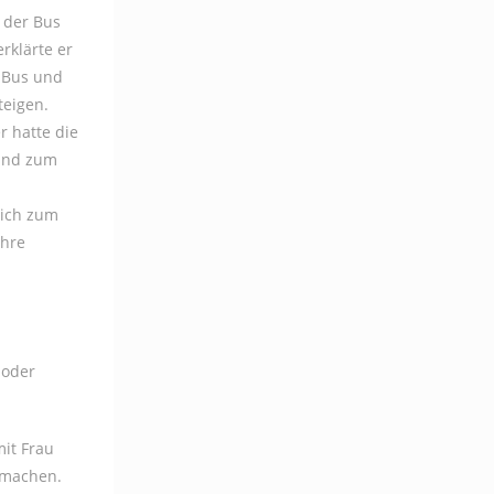
 der Bus
rklärte er
r Bus und
teigen.
 hatte die
 und zum
sich zum
ihre
 oder
mit Frau
 machen.