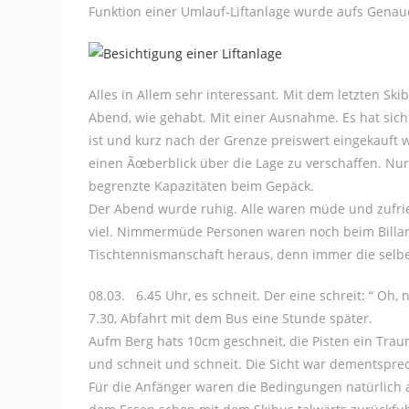
Funktion einer Umlauf-Liftanlage wurde aufs Genaue
Alles in Allem sehr interessant. Mit dem letzten Ski
Abend, wie gehabt. Mit einer Ausnahme. Es hat si
ist und kurz nach der Grenze preiswert eingekauft 
einen Ãœberblick über die Lage zu verschaffen. Nur
begrenzte Kapazitäten beim Gepäck.
Der Abend wurde ruhig. Alle waren müde und zufrie
viel. Nimmermüde Personen waren noch beim Billard o
Tischtennismanschaft heraus, denn immer die selb
08.03. 6.45 Uhr, es schneit. Der eine schreit: “ Oh, 
7.30, Abfahrt mit dem Bus eine Stunde später.
Aufm Berg hats 10cm geschneit, die Pisten ein Trau
und schneit und schneit. Die Sicht war dementspre
Für die Anfänger waren die Bedingungen natürlich a