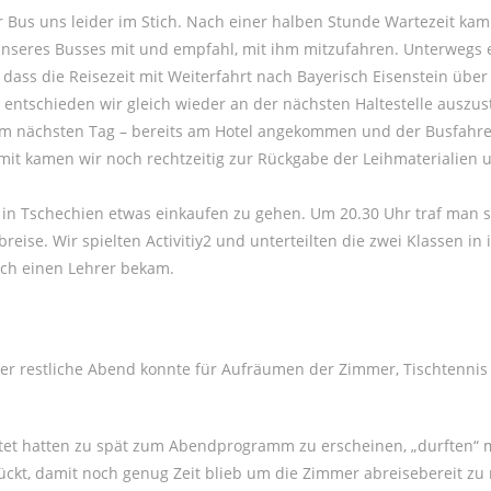
r Bus uns leider im Stich. Nach einer halben Stunde Wartezeit kam
unseres Busses mit und empfahl, mit ihm mitzufahren. Unterwegs e
t, dass die Reisezeit mit Weiterfahrt nach Bayerisch Eisenstein übe
 entschieden wir gleich wieder an der nächsten Haltestelle auszus
am nächsten Tag – bereits am Hotel angekommen und der Busfahrer
Somit kamen wir noch rechtzeitig zur Rückgabe der Leihmaterialien
t in Tschechien etwas einkaufen zu gehen. Um 20.30 Uhr traf man 
se. Wir spielten Activitiy2 und unterteilten die zwei Klassen in 
uch einen Lehrer bekam.
Der restliche Abend konnte für Aufräumen der Zimmer, Tischtennis
eistet hatten zu spät zum Abendprogramm zu erscheinen, „durften“ 
ckt, damit noch genug Zeit blieb um die Zimmer abreisebereit zu