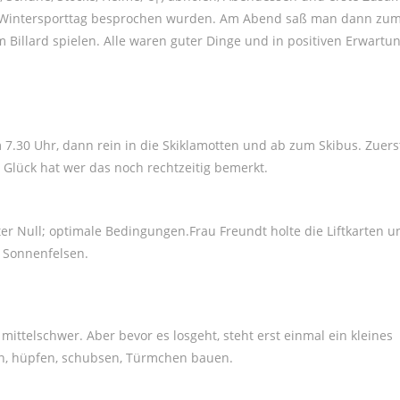
 Wintersporttag besprochen wurden. Am Abend saß man dann zum 
Billard spielen. Alle waren guter Dinge und in positiven Erwartu
m 7.30 Uhr, dann rein in die Skiklamotten und ab zum Skibus. Zuer
m Glück hat wer das noch rechtzeitig bemerkt.
ter Null; optimale Bedingungen.Frau Freundt holte die Liftkarten u
n Sonnenfelsen.
 mittelschwer. Aber bevor es losgeht, steht erst einmal ein kleines
n, hüpfen, schubsen, Türmchen bauen.