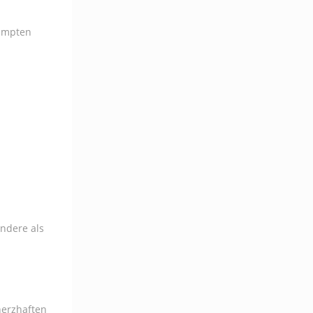
pumpten
ndere als
herzhaften