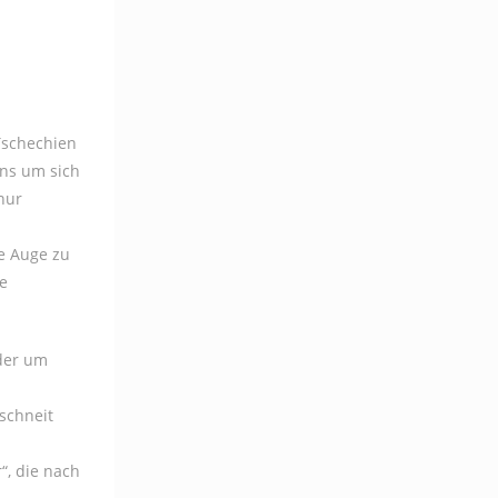
Tschechien
ens um sich
nur
e Auge zu
ne
eder um
schneit
“, die nach