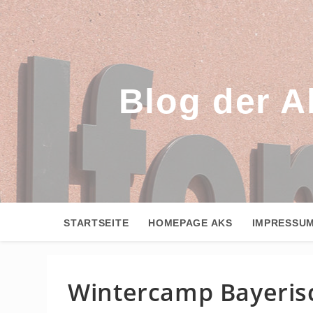
Zum
Inhalt
springen
Blog der A
STARTSEITE
HOMEPAGE AKS
IMPRESSU
Wintercamp Bayerisc