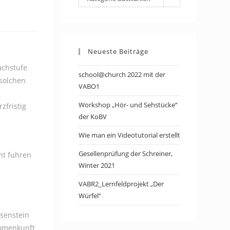
Neueste Beiträge
achstufe
school@church 2022 mit der
 solchen
VABO1
Workshop „Hör- und Sehstücke“
zfristig
der KoBV
Wie man ein Videotutorial erstellt
Gesellenprüfung der Schreiner,
nt fuhren
Winter 2021
VABR2_Lernfeldprojekt „Der
Würfel“
isenstein
ammenkunft