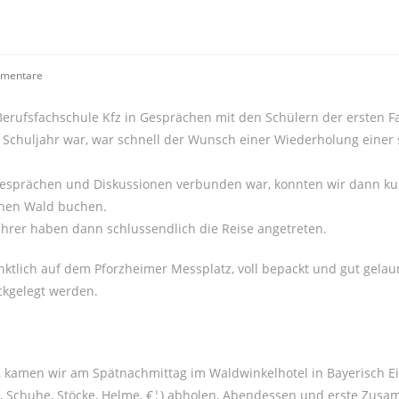
s-
mentare
tare:
Berufsfachschule Kfz in Gesprächen mit den Schülern der ersten F
es Schuljahr war, war schnell der Wunsch einer Wiederholung einer
n Gesprächen und Diskussionen verbunden war, konnten wir dann kur
chen Wald buchen.
ehrer haben dann schlussendlich die Reise angetreten.
ktlich auf dem Pforzheimer Messplatz, voll bepackt und gut gelau
ckgelegt werden.
 kamen wir am Spätnachmittag im Waldwinkelhotel in Bayerisch E
s, Schuhe, Stöcke, Helme, €¦) abholen, Abendessen und erste Zus