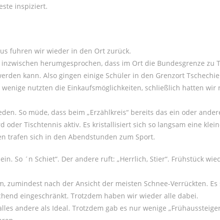
ste inspiziert.
bus fuhren wir wieder in den Ort zurück.
ch inzwischen herumgesprochen, dass im Ort die Bundesgrenze zu 
werden kann. Also gingen einige Schüler in den Grenzort Tschechi
 wenige nutzten die Einkaufsmöglichkeiten, schließlich hatten wir 
den. So müde, dass beim „Erzählkreis“ bereits das ein oder ander
der Tischtennis aktiv. Es kristallisiert sich so langsam eine klei
en trafen sich in den Abendstunden zum Sport.
nein. So ´n Schiet“. Der andere ruft: „Herrlich, Stier“. Frühstück wi
m, zumindest nach der Ansicht der meisten Schnee-Verrückten. Es 
chend eingeschränkt. Trotzdem haben wir wieder alle dabei.
lles andere als Ideal. Trotzdem gab es nur wenige „Frühaussteiger