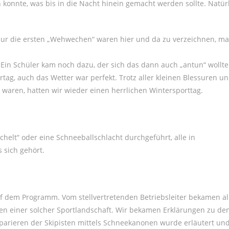
konnte, was bis in die Nacht hinein gemacht werden sollte. Natür
f, nur die ersten „Wehwechen“ waren hier und da zu verzeichnen, m
in Schüler kam noch dazu, der sich das dann auch „antun“ wollte
tag, auch das Wetter war perfekt. Trotz aller kleinen Blessuren u
waren, hatten wir wieder einen herrlichen Wintersporttag.
elt“ oder eine Schneeballschlacht durchgeführt, alle in
 sich gehört.
f dem Programm. Vom stellvertretenden Betriebsleiter bekamen al
sen einer solcher Sportlandschaft. Wir bekamen Erklärungen zu de
äparieren der Skipisten mittels Schneekanonen wurde erläutert und