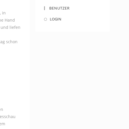
BENUTZER
 in
LOGIN
ine Hand
und liefen
tag schon
en
gesschau
dem