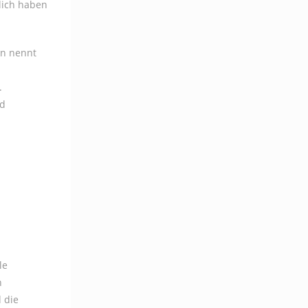
lich haben
an nennt
.
nd
le
n
 die