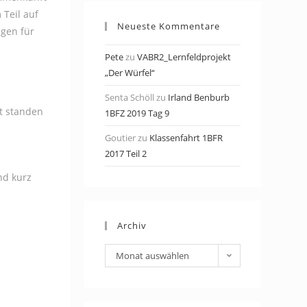
Teil auf
Neueste Kommentare
ngen für
Pete
zu
VABR2_Lernfeldprojekt
„Der Würfel“
Senta Schöll
zu
Irland Benburb
st standen
1BFZ 2019 Tag 9
Goutier
zu
Klassenfahrt 1BFR
2017 Teil 2
nd kurz
Archiv
Archiv
Monat auswählen