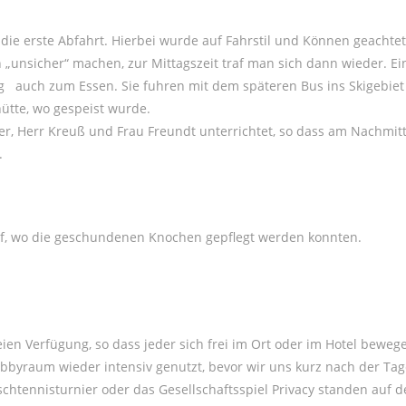
ie erste Abfahrt. Hierbei wurde auf Fahrstil und Können geachtet,
n „unsicher“ machen, zur Mittagszeit traf man sich dann wieder. E
 auch zum Essen. Sie fuhren mit dem späteren Bus ins Skigebiet 
tte, wo gespeist wurde.
r, Herr Kreuß und Frau Freundt unterrichtet, so dass am Nachmit
.
orf, wo die geschundenen Knochen gepflegt werden konnten.
en Verfügung, so dass jeder sich frei im Ort oder im Hotel beweg
yraum wieder intensiv genutzt, bevor wir uns kurz nach der Ta
schtennisturnier oder das Gesellschaftsspiel Privacy standen auf 