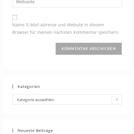
zum
Mail-
deine
Kommentieren
Adresse
Website-
ein
zum
URL
Name, E-Mail-Adresse und Website in diesem
Kommentieren
ein
Browser für meinen nächsten Kommentar speichern.
ein
(optional)
Kategorien
Kategorien
Kategorie auswählen
Neueste Beiträge