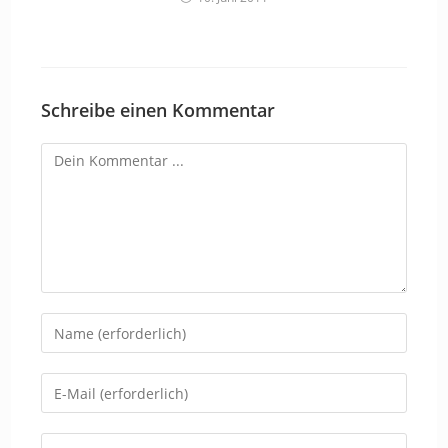
Schreibe einen Kommentar
Kommentieren
Gib
deinen
Namen
Gib
oder
deine
Benutzernamen
E-
Gib