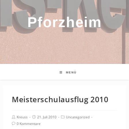
Pforzheim
MENÜ
Meisterschulausflug 2010
Beitrags-
Beitrag
Beitrags-
Kreuss
21. Juli 2010
Uncategorized
Autor:
veröffentlicht:
Kategorie:
Beitrags-
0 Kommentare
Kommentare: