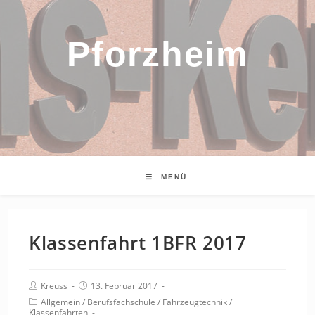
Pforzheim
MENÜ
Klassenfahrt 1BFR 2017
Beitrags-
Beitrag
Kreuss
13. Februar 2017
Autor:
veröffentlicht:
Beitrags-
Allgemein
/
Berufsfachschule
/
Fahrzeugtechnik
/
Klassenfahrten
Kategorie: