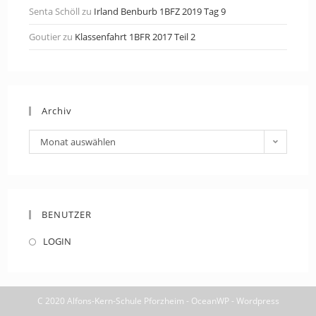
Senta Schöll
zu
Irland Benburb 1BFZ 2019 Tag 9
Goutier
zu
Klassenfahrt 1BFR 2017 Teil 2
Archiv
Archiv
Monat auswählen
BENUTZER
LOGIN
C 2020 Alfons-Kern-Schule Pforzheim - OceanWP - Wordpress