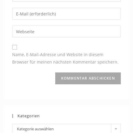
deinen
Namen
Gib
oder
deine
Benutzernamen
E-
Gib
zum
Mail-
deine
Kommentieren
Adresse
Website-
ein
zum
URL
Name, E-Mail-Adresse und Website in diesem
Kommentieren
ein
Browser für meinen nächsten Kommentar speichern.
ein
(optional)
Kategorien
Kategorien
Kategorie auswählen