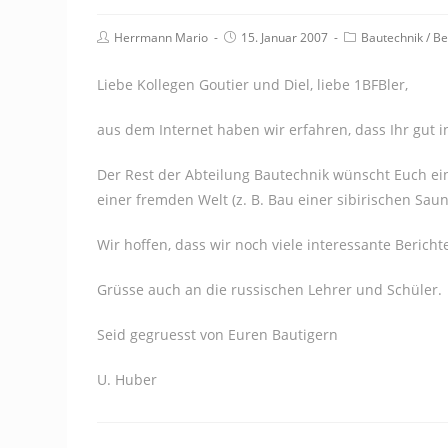
Beitrags-
Beitrag
Beitrags-
Herrmann Mario
15. Januar 2007
Bautechnik
/
Be
Autor:
veröffentlicht:
Kategorie:
Liebe Kollegen Goutier und Diel, liebe 1BFBler,
aus dem Internet haben wir erfahren, dass Ihr gut 
Der Rest der Abteilung Bautechnik wünscht Euch ein
einer fremden Welt (z. B. Bau einer sibirischen Saun
Wir hoffen, dass wir noch viele interessante Beric
Grüsse auch an die russischen Lehrer und Schüler.
Seid gegruesst von Euren Bautigern
U. Huber