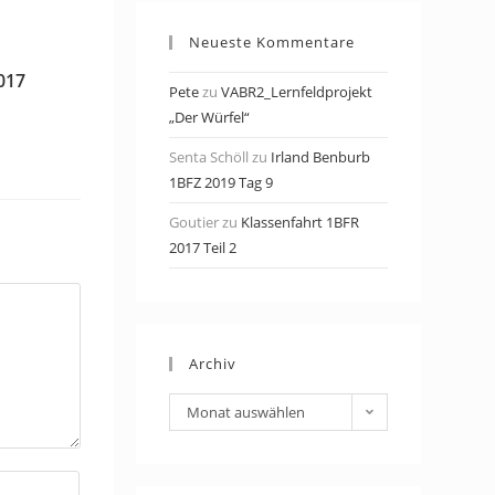
Neueste Kommentare
017
Pete
zu
VABR2_Lernfeldprojekt
„Der Würfel“
Senta Schöll
zu
Irland Benburb
1BFZ 2019 Tag 9
Goutier
zu
Klassenfahrt 1BFR
2017 Teil 2
Archiv
Archiv
Monat auswählen