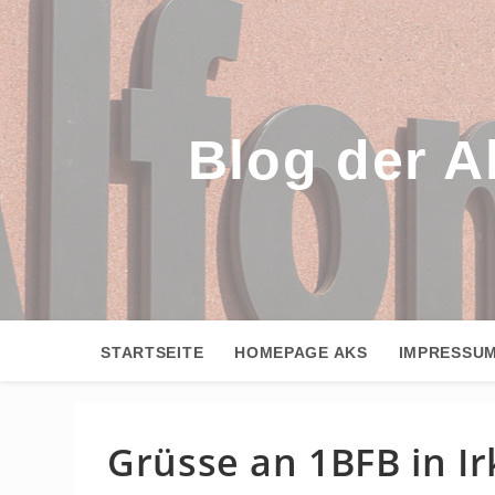
Zum
Inhalt
springen
Blog der A
STARTSEITE
HOMEPAGE AKS
IMPRESSU
Grüsse an 1BFB in Ir