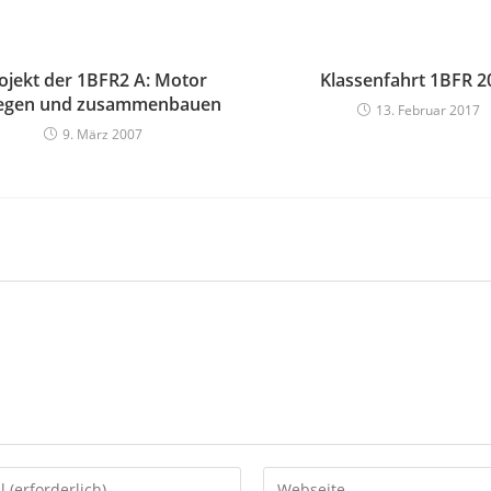
ojekt der 1BFR2 A: Motor
Klassenfahrt 1BFR 2
legen und zusammenbauen
13. Februar 2017
9. März 2007
Gib