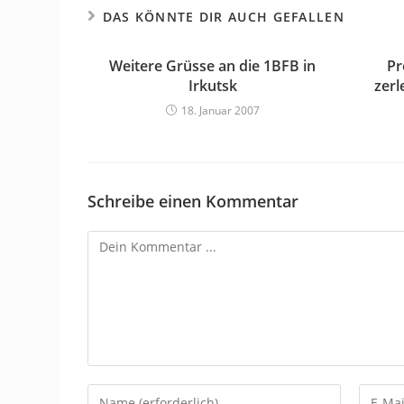
DAS KÖNNTE DIR AUCH GEFALLEN
Weitere Grüsse an die 1BFB in
Pr
Irkutsk
zer
18. Januar 2007
Schreibe einen Kommentar
Kommentieren
Gib
Gib