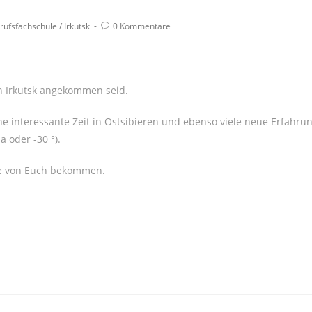
Beitrags-
rufsfachschule
/
Irkutsk
0 Kommentare
Kommentare:
in Irkutsk angekommen seid.
e interessante Zeit in Ostsibieren und ebenso viele neue Erfahru
a oder -30 °).
hte von Euch bekommen.