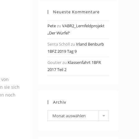
Neueste Kommentare
Pete
zu
VABR2_Lernfeldprojekt
„Der Würfel“
Senta Schöll
zu
Irland Benburb
1BFZ 2019 Tag 9
Goutier
zu
Klassenfahrt 1BFR
2017 Teil 2
 von
n sie sich
nn noch
Archiv
Archiv
Monat auswählen