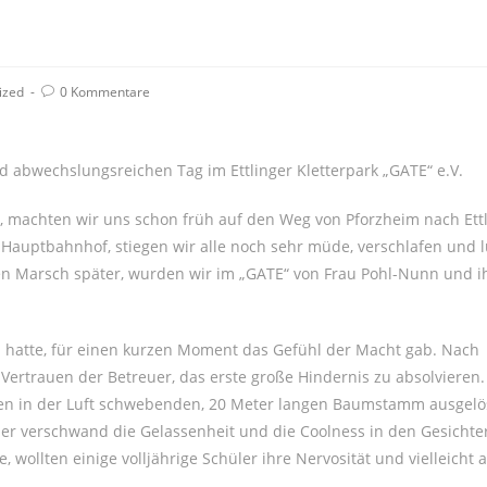
Beitrags-
ized
0 Kommentare
Kommentare:
 abwechslungsreichen Tag im Ettlinger Kletterpark „GATE“ e.V.
 machten wir uns schon früh auf den Weg von Pforzheim nach Ett
auptbahnhof, stiegen wir alle noch sehr müde, verschlafen und lu
en Marsch später, wurden wir im „GATE“ von Frau Pohl-Nunn und 
 hatte, für einen kurzen Moment das Gefühl der Macht gab. Nach
rtrauen der Betreuer, das erste große Hindernis zu absolvieren.
inen in der Luft schwebenden, 20 Meter langen Baumstamm ausgel
r verschwand die Gelassenheit und die Coolness in den Gesichte
 wollten einige volljährige Schüler ihre Nervosität und vielleicht 