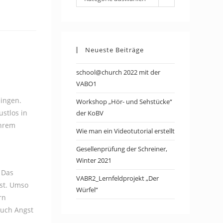
Neueste Beiträge
school@church 2022 mit der
VABO1
lingen.
Workshop „Hör- und Sehstücke“
stlos in
der KoBV
ihrem
Wie man ein Videotutorial erstellt
Gesellenprüfung der Schreiner,
Winter 2021
 Das
VABR2_Lernfeldprojekt „Der
öst. Umso
Würfel“
rn
auch Angst