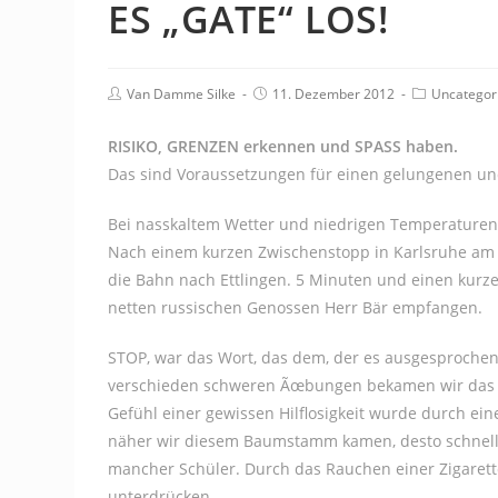
ES „GATE“ LOS!
Beitrags-
Beitrag
Beitrags-
Van Damme Silke
11. Dezember 2012
Uncategor
Autor:
veröffentlicht:
Kategorie:
RISIKO, GRENZEN erkennen und SPASS haben.
Das sind Voraussetzungen für einen gelungenen und
Bei nasskaltem Wetter und niedrigen Temperaturen,
Nach einem kurzen Zwischenstopp in Karlsruhe am H
die Bahn nach Ettlingen. 5 Minuten und einen kurz
netten russischen Genossen Herr Bär empfangen.
STOP, war das Wort, das dem, der es ausgesprochen
verschieden schweren Ãœbungen bekamen wir das Ve
Gefühl einer gewissen Hilflosigkeit wurde durch e
näher wir diesem Baumstamm kamen, desto schnelle
mancher Schüler. Durch das Rauchen einer Zigarette,
unterdrücken…