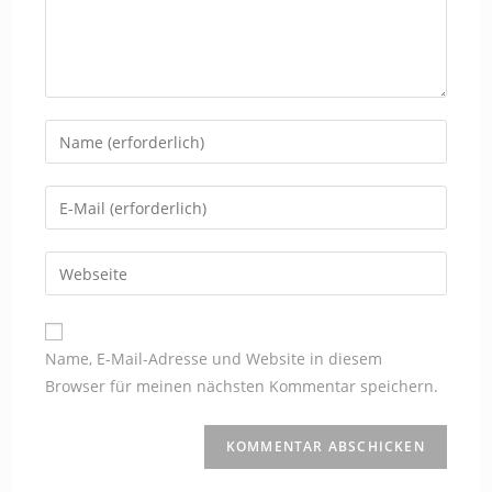
Gib
deinen
Namen
Gib
oder
deine
Benutzernamen
E-
Gib
zum
Mail-
deine
Kommentieren
Adresse
Website-
ein
zum
URL
Name, E-Mail-Adresse und Website in diesem
Kommentieren
ein
Browser für meinen nächsten Kommentar speichern.
ein
(optional)