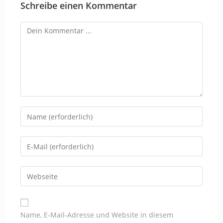
Schreibe einen Kommentar
Kommentieren
Gib
deinen
Namen
Gib
oder
deine
Benutzernamen
E-
Gib
zum
Mail-
deine
Kommentieren
Adresse
Website-
ein
zum
URL
Name, E-Mail-Adresse und Website in diesem
Kommentieren
ein